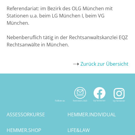
Referendariat: im Bezirk des OLG München mit
Halle
Stationen u.a. beim LG München I, beim VG
München.
Hamburg
Nebenberuflich tätig in der Rechtsanwaltskanzlei EQZ
Rechtsanwälte in München.
Hannover
Heidelberg
Zurück zur Übersicht
Jena
Kiel
Konstanz
ASSESSORKURSE
HEMMER.INDIVIDUAL
Köln
HEMMER.SHOP
LIFE&LAW