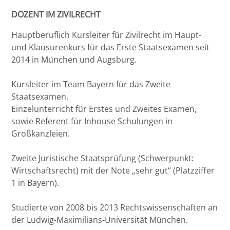
DOZENT IM ZIVILRECHT
Bremen
Hauptberuflich Kursleiter für Zivilrecht im Haupt-
Düsseldorf
und Klausurenkurs für das Erste Staatsexamen seit
2014 in München und Augsburg.
Erlangen
Kursleiter im Team Bayern für das Zweite
Staatsexamen.
Frankfurt/Main
Einzelunterricht für Erstes und Zweites Examen,
sowie Referent für Inhouse Schulungen in
Frankfurt/O.
Großkanzleien.
Freiburg
Zweite Juristische Staatsprüfung (Schwerpunkt:
Wirtschaftsrecht) mit der Note „sehr gut“ (Platzziffer
Gießen
1 in Bayern).
Greifswald
Studierte von 2008 bis 2013 Rechtswissenschaften an
der Ludwig-Maximilians-Universität München.
Göttingen