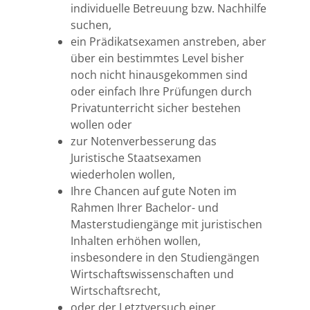
individuelle Betreuung bzw. Nachhilfe
suchen,
Bremen
ein Prädikatsexamen anstreben, aber
über ein bestimmtes Level bisher
Düsseldorf
noch nicht hinausgekommen sind
oder einfach Ihre Prüfungen durch
Erlangen
Privatunterricht sicher bestehen
wollen oder
Frankfurt/Main
zur Notenverbesserung das
Juristische Staatsexamen
Frankfurt/O.
wiederholen wollen,
Ihre Chancen auf gute Noten im
Freiburg
Rahmen Ihrer Bachelor- und
Masterstudiengänge mit juristischen
Gießen
Inhalten erhöhen wollen,
insbesondere in den Studiengängen
Greifswald
Wirtschaftswissenschaften und
Wirtschaftsrecht,
oder der Letztversuch einer
Göttingen