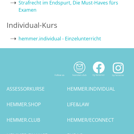
Strafrecht im Endspurt, Die Must-Haves fürs
Examen
Bremen
Individual-Kurs
Düsseldorf
hemmer.individual - Einzelunterricht
Erlangen
Frankfurt/Main
Frankfurt/O.
Freiburg
ASSESSORKURSE
HEMMER.INDIVIDUAL
Gießen
HEMMER.SHOP
LIFE&LAW
Greifswald
HEMMER.CLUB
HEMMER/ECONNECT
Göttingen