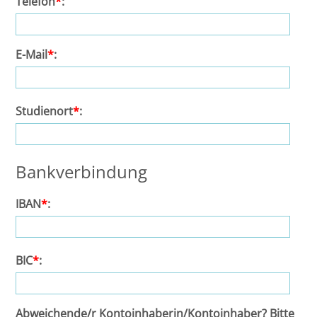
Telefon
*
:
Halle
E-Mail
*
:
Hamburg
Hannover
Studienort
*
:
Heidelberg
Bankverbindung
Jena
IBAN
*
:
Kiel
Konstanz
BIC
*
:
Köln
Abweichende/r Kontoinhaberin/Kontoinhaber? Bitte