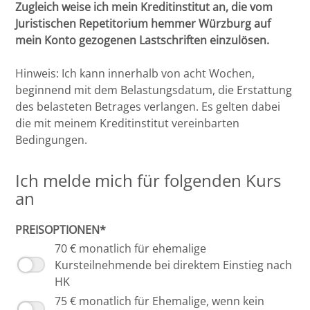
Zugleich weise ich mein Kreditinstitut an, die vom
Potsdam
Juristischen Repetitorium hemmer Würzburg auf
mein Konto gezogenen Lastschriften einzulösen.
Regensburg
Hinweis: Ich kann innerhalb von acht Wochen,
Rostock
beginnend mit dem Belastungsdatum, die Erstattung
des belasteten Betrages verlangen. Es gelten dabei
Saarbrücken
die mit meinem Kreditinstitut vereinbarten
Bedingungen.
Trier
Ich melde mich für folgenden Kurs
Tübingen
an
Wiesbaden
PREISOPTIONEN*
70 € monatlich für ehemalige
Würzburg
Kursteilnehmende bei direktem Einstieg nach
HK
75 € monatlich für Ehemalige, wenn kein