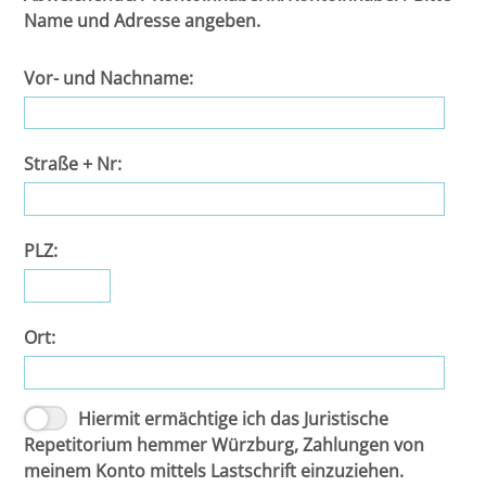
Leipzig
Name und Adresse angeben.
Lüneburg
Vor- und Nachname:
Mainz
Straße + Nr:
Mannheim
Marburg
PLZ:
München
Ort:
Münster
Osnabrück
Hiermit ermächtige ich das Juristische
Repetitorium hemmer Würzburg, Zahlungen von
Passau
meinem Konto mittels Lastschrift einzuziehen.