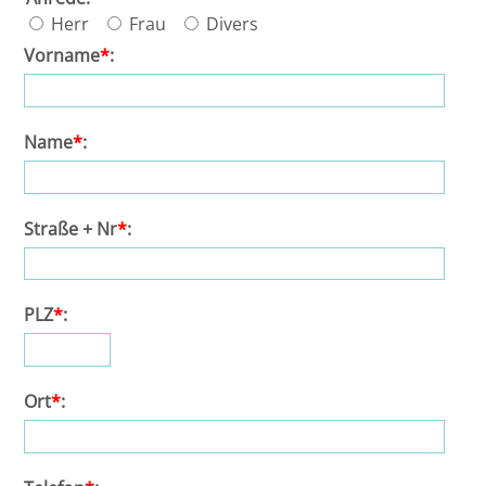
Herr
Frau
Divers
Bremen
RA Ulrich Kulke
Vorname
*
:
Düsseldorf
RA Philipp Walter
Name
*
:
Erlangen
Ass. Jur. Roshen Bhatti
Frankfurt/Main
Stefan Wasser
Straße + Nr
*
:
Frankfurt/O.
PLZ
*
:
Freiburg
Gießen
Ort
*
:
Greifswald
Göttingen