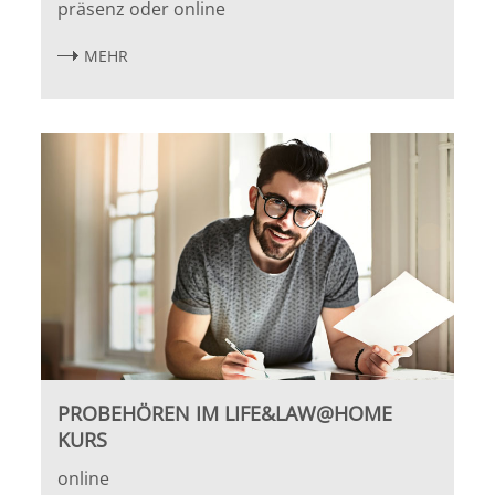
präsenz oder online
Halle
MEHR
Hamburg
Hannover
Heidelberg
Jena
Kiel
Konstanz
PROBEHÖREN IM LIFE&LAW@HOME
KURS
Köln
online