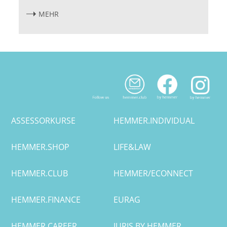
Leipzig
MEHR
Lüneburg
Mainz
Mannheim
Marburg
ASSESSORKURSE
HEMMER.INDIVIDUAL
München
HEMMER.SHOP
LIFE&LAW
Münster
HEMMER.CLUB
HEMMER/ECONNECT
Osnabrück
HEMMER.FINANCE
EURAG
Passau
HEMMER.CAREER
JURIS BY HEMMER