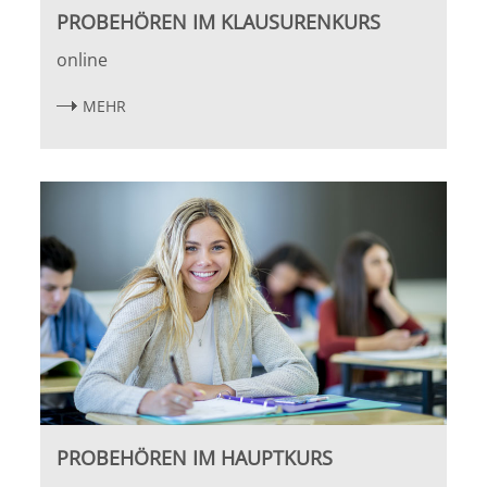
PROBEHÖREN IM KLAUSURENKURS
Bremen
online
Düsseldorf
MEHR
Erlangen
Frankfurt/Main
Frankfurt/O.
Freiburg
Gießen
Greifswald
PROBEHÖREN IM HAUPTKURS
Göttingen