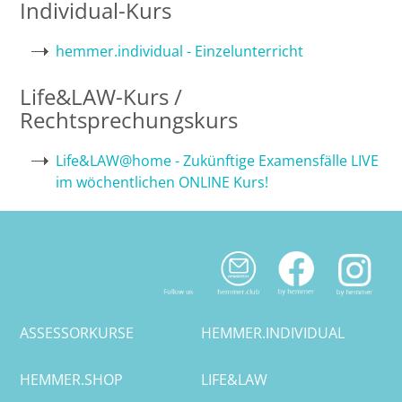
Individual-Kurs
Bremen
hemmer.individual - Einzelunterricht
Düsseldorf
Life&LAW-Kurs /
Rechtsprechungskurs
Erlangen
Life&LAW@home - Zukünftige Examensfälle LIVE
Frankfurt/Main
im wöchentlichen ONLINE Kurs!
Frankfurt/O.
Freiburg
Gießen
ASSESSORKURSE
HEMMER.INDIVIDUAL
Greifswald
HEMMER.SHOP
LIFE&LAW
Göttingen