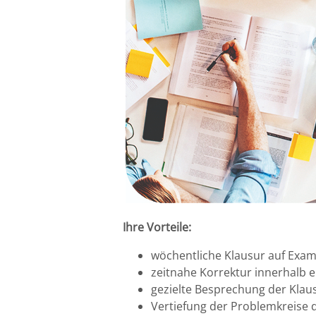
Halle
Hamburg
Hannover
Heidelberg
Jena
Kiel
Ihre Vorteile:
Konstanz
wöchentliche Klausur auf Examen
zeitnahe Korrektur innerhalb 
Köln
gezielte Besprechung der Klaus
Vertiefung der Problemkreise 