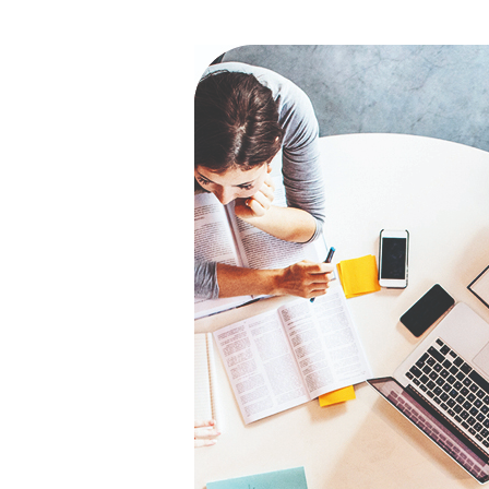
Bremen
Düsseldorf
Erlangen
Frankfurt/Main
Frankfurt/O.
Freiburg
Gießen
Greifswald
Göttingen