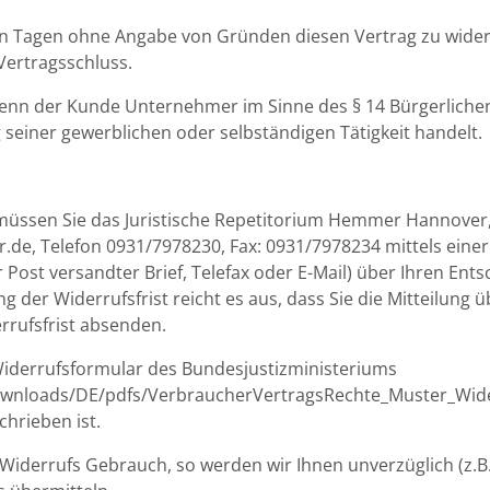
hn Tagen ohne Angabe von Gründen diesen Vertrag zu widerr
 Vertragsschluss.
wenn der Kunde Unternehmer im Sinne des § 14 Bürgerlichen
seiner gewerblichen oder selbständigen Tätigkeit handelt.
müssen Sie das Juristische Repetitorium Hemmer Hannover,
, Telefon 0931/7978230, Fax: 0931/7978234 mittels einer 
r Post versandter Brief, Telefax oder E-Mail) über Ihren Ents
g der Widerrufsfrist reicht es aus, dass Sie die Mitteilung
rrufsfrist absenden.
Widerrufsformular des Bundesjustizministeriums
wnloads/DE/pdfs/VerbraucherVertragsRechte_Muster_Widerr
hrieben ist.
Widerrufs Gebrauch, so werden wir Ihnen unverzüglich (z.B.