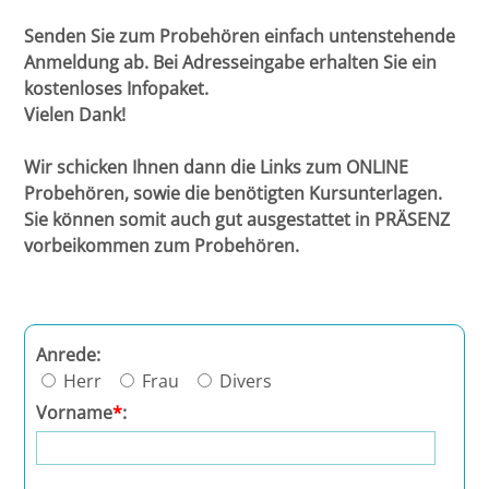
Senden Sie zum Probehören einfach untenstehende
Halle
Anmeldung ab. Bei Adresseingabe erhalten Sie ein
kostenloses Infopaket.
Hamburg
Vielen Dank!
Hannover
Wir schicken Ihnen dann die Links zum ONLINE
Probehören, sowie die benötigten Kursunterlagen.
Heidelberg
Sie können somit auch gut ausgestattet in PRÄSENZ
vorbeikommen zum Probehören.
Jena
Kiel
Anrede:
Herr
Frau
Divers
Konstanz
Vorname
*
:
Köln