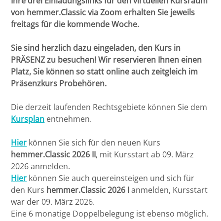
Ihre drei Einladungslinks für den virtuellen Kursraum
Anmerkung: "HK Intensiv 2026 I über
von hemmer.Classic via Zoom erhalten Sie jeweils
Bremen
RA Dr. iur. Peter Gerrit Müller-Eiselt
Warteliste erwünscht."
freitags für die kommende Woche.
Düsseldorf
RA Jan Singbartl
Hauptkurs hemmer.Classic 2025 II ab 09.
Sie sind herzlich dazu eingeladen, den Kurs in
September 2025
PRÄSENZ zu besuchen! Wir reservieren Ihnen einen
Erlangen
RA Claus Maria Sperling
Platz, Sie können so statt online auch zeitgleich im
Präsenzkurs Probehören.
Hauptkurs hemmer.Intensiv 2025 II ab 09.
Frankfurt/Main
September 2025 - AUSGEBUCHT!
Die derzeit laufenden Rechtsgebiete können Sie dem
Anmeldung bitte über HK München
Frankfurt/O.
Kursplan
entnehmen.
Classic 2025 II mit Anmerkung: "HK
Intensiv 2025 II über Warteliste
Hier
können Sie sich für den neuen Kurs
Freiburg
erwünscht."
hemmer.Classic 2026 II
, mit Kursstart ab 09. März
2026 anmelden.
Gießen
Hier
können Sie auch quereinsteigen und sich für
den Kurs
hemmer.Classic 2026 I
anmelden, Kursstart
Greifswald
war der 09. März 2026.
Eine 6 monatige Doppelbelegung ist ebenso möglich.
Göttingen