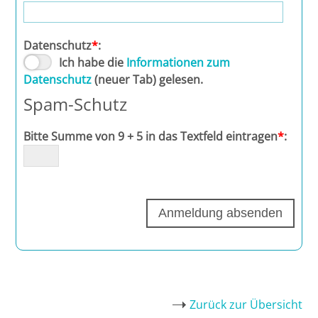
Potsdam
Datenschutz
*
:
Regensburg
Ich habe die
Informationen zum
Datenschutz
(neuer Tab) gelesen.
Rostock
Spam-Schutz
Saarbrücken
Bitte Summe von 9 + 5 in das Textfeld eintragen
*
:
Trier
Tübingen
Wiesbaden
Würzburg
Zurück zur Übersicht