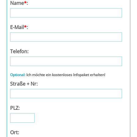
Leipzig
Name
*
:
Lüneburg
E-Mail
*
:
Mainz
Mannheim
Telefon:
Marburg
Optional:
Ich möchte ein kostenloses Infopaket erhalten!
München
Straße + Nr:
Münster
PLZ:
Osnabrück
Passau
Ort: